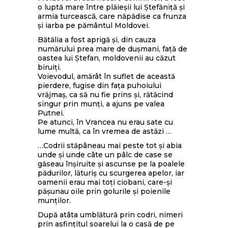
o luptă mare între plăieşii lui Ştefăniţă şi
armia turcească, care năpădise ca frunza
şi iarba pe pământul Moldovei.
Bătălia a fost aprigă şi, din cauza
numărului prea mare de duşmani, faţă de
oastea lui Ştefan, moldovenii au căzut
biruiţi.
Voievodul, amărât în suflet de această
pierdere, fugise din faţa puhoiului
vrăjmaş, ca să nu fie prins şi, rătăcind
singur prin munţi, a ajuns pe valea
Putnei.
Pe atunci, în Vrancea nu erau sate cu
lume multă, ca în vremea de astăzi …
…Codrii stăpâneau mai peste tot şi abia
unde şi unde câte un pâlc de case se
găseau înşiruite şi ascunse pe la poalele
pădurilor, lăturiş cu scurgerea apelor, iar
oamenii erau mai toţi ciobani, care-şi
păşunau oile prin golurile şi poienile
munţilor.
După atâta umblătură prin codri, nimeri
prin asfinţitul soarelui la o casă de pe