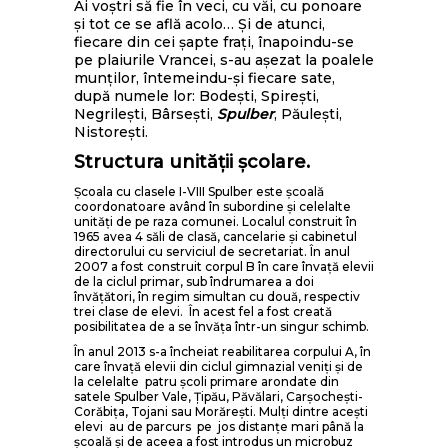
Ai voştri să fie în veci, cu văi, cu ponoare
şi tot ce se află acolo… Şi de atunci,
fiecare din cei şapte fraţi, înapoindu-se
pe plaiurile Vrancei, s-au aşezat la poalele
munţilor, întemeindu-şi fiecare sate,
după numele lor: Bodeşti, Spireşti,
Negrileşti, Bârseşti,
Spulber
, Păuleşti,
Nistoreşti.
Structura unităţii şcolare.
Şcoala cu clasele I-VIII Spulber este şcoală
coordonatoare având în subordine şi celelalte
unităţi de pe raza comunei. Localul construit în
1965 avea 4 săli de clasă, cancelarie și cabinetul
directorului cu serviciul de secretariat. În anul
2007 a fost construit corpul B în care învaţă elevii
de la ciclul primar, sub îndrumarea a doi
învăţători, în regim simultan cu două, respectiv
trei clase de elevi. În acest fel a fost creată
posibilitatea de a se învăţa într-un singur schimb.
În anul 2013 s-a încheiat reabilitarea corpului A, în
care învaţă elevii din ciclul gimnazial veniţi şi de
la celelalte patru şcoli primare arondate din
satele Spulber Vale, Ţipău, Păvălari, Carşocheşti-
Corăbiţa, Tojani sau Morăreşti. Mulţi dintre aceşti
elevi au de parcurs pe jos distanţe mari până la
şcoală şi de aceea a fost introdus un microbuz