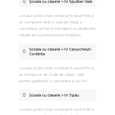
Şcoala cu clasele I-IV Spulber Vale
Localul şcolii a fost construit în anul 1936 şi
se compune dintr-o sală de clasă, o
cancelarie, un hol şi 3 încăperi cu destinaţie
iniţială de locuinţă pentru învăţător.
Şcoala cu clasele I-IV Carşocheşti-
Corăbiţa
Localul şcolii a fost construit în anul 1974 şi
se compune din 2 săli de clasă, 1 sală
pentru grădiniţă, o cancelarie şi un hol.
Şcoala cu clasele I-IV Ţipău
Localul şcolii a fost construit în anul 1938 şi