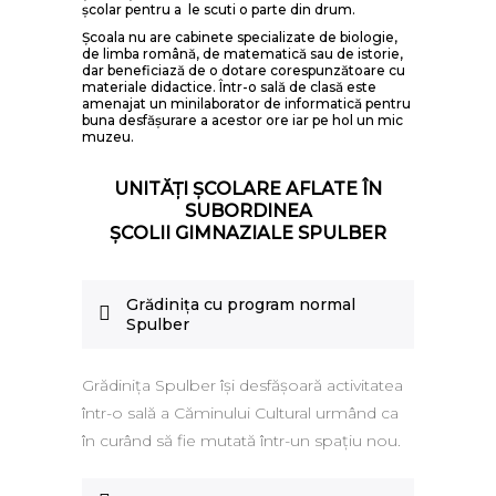
şcolar pentru a le scuti o parte din drum.
Şcoala nu are cabinete specializate de biologie,
de limba română, de matematică sau de istorie,
dar beneficiază de o dotare corespunzătoare cu
materiale didactice. Într-o sală de clasă este
amenajat un minilaborator de informatică pentru
buna desfăşurare a acestor ore iar pe hol un mic
muzeu.
UNITĂŢI ŞCOLARE AFLATE ÎN
SUBORDINEA
ŞCOLII GIMNAZIALE SPULBER
Grădiniţa cu program normal
Spulber
Grădiniţa Spulber îşi desfăşoară activitatea
într-o sală a Căminului Cultural urmând ca
în curând să fie mutată într-un spaţiu nou.