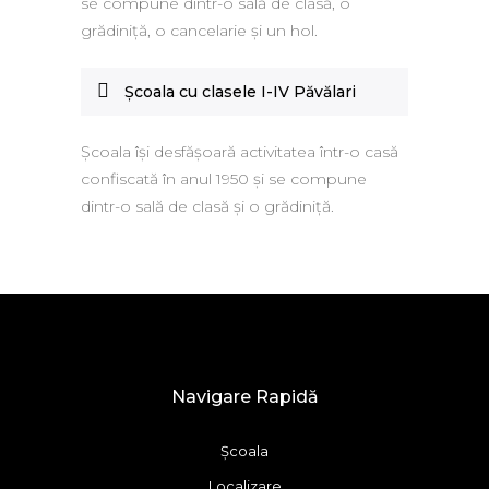
se compune dintr-o sală de clasă, o
grădiniţă, o cancelarie şi un hol.
Şcoala cu clasele I-IV Păvălari
Şcoala îşi desfăşoară activitatea într-o casă
confiscată în anul 1950 şi se compune
dintr-o sală de clasă şi o grădiniţă.
Navigare Rapidă
Școala
Localizare