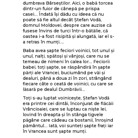
dumbrava Bârseştilor. Aici, o babă torcea
dintr-un fuior de cânepă pe prispa
casei… Îndată îşi dădu cu ideea că nu
poate să fie altul decât Ştefan Vodă,
domnul Moldovei, despre care auzise că
fusese învins de turci într-o bătălie, că
oastea i-a fost risipită şi alungată, iar el s-
a retras în munţi….
Baba avea şapte feciori voinici, tot unul şi
unul, nalţi, spătoşi şi vânjoşi, care nu se
temeau de nimeni în calea lor… Feciorii
babei, toţi şapte, se răspândiră în şapte
părţi ale Vrancei, buciumând pe văi şi
dealuri, până a doua zi în zori, strângând
fiecare câte o ceată de voinici, cu care se
lăsară pe dealul Dumbrăvii…
Toţi s-au luptat voiniceşte, Ştefan Vodă
era printre cei dintâi, înconjurat de flăcăii
Vrâncioaiei, care se luptau ca nişte lei,
lovind în dreapta şi în stânga tigvele
păgâne care cădeau ca bostanii, înroşind
pământul… Iată, voi sunteţi şapte fraţi iar
în Vrancea sunt şapte munţi.