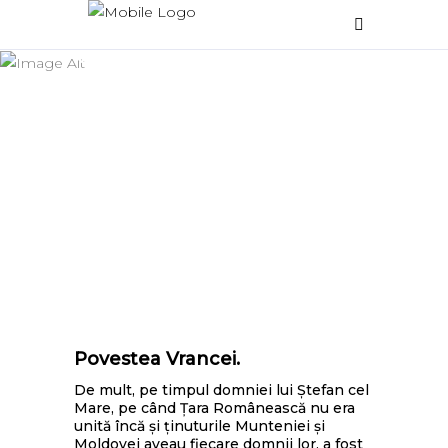
Școala
POCU lansează în
consultare publică ghidul
„Program național pilot de
tip „Şcoala după şcoală”
(Program național de
educație remedială)”
Povestea Vrancei.
De mult, pe timpul domniei lui Ştefan cel
Mare, pe când Ţara Românească nu era
unită încă şi ţinuturile Munteniei şi
Moldovei aveau fiecare domnii lor, a fost